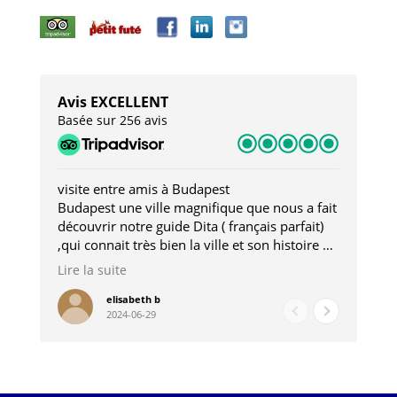
Avis EXCELLENT
Basée sur 256 avis
visite entre amis à Budapest
Tro
Budapest une ville magnifique que nous a fait
Mer
découvrir notre guide Dita ( français parfait)
dan
,qui connait très bien la ville et son histoire et
sou
qui nous a permis d'accéder à des lieux
his
Lire la suite
Lire
insolites . Elle nous a aussi très bien conseillé
mag
pour les restaurants . A la fin de notre séjour
pou
elisabeth b
2024-06-29
nous étions plus avec une amie qu' une guide
à l
202
mie