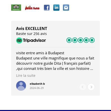
Avis EXCELLENT
Basée sur 256 avis
visite entre amis à Budapest
Tro
Budapest une ville magnifique que nous a fait
Mer
découvrir notre guide Dita ( français parfait)
dan
,qui connait très bien la ville et son histoire et
sou
qui nous a permis d'accéder à des lieux
his
Lire la suite
Lire
insolites . Elle nous a aussi très bien conseillé
mag
pour les restaurants . A la fin de notre séjour
pou
elisabeth b
2024-06-29
nous étions plus avec une amie qu' une guide
à l
202
mie