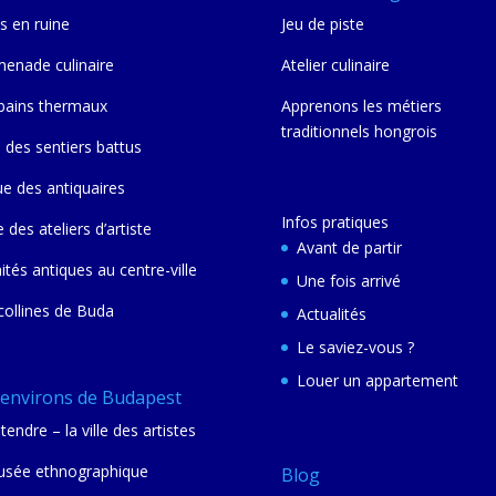
s en ruine
Jeu de piste
enade culinaire
Atelier culinaire
bains thermaux
Apprenons les métiers
traditionnels hongrois
 des sentiers battus
ue des antiquaires
Infos pratiques
e des ateliers d’artiste
Avant de partir
nités antiques au centre-ville
Une fois arrivé
collines de Buda
Actualités
Le saviez-vous ?
Louer un appartement
 environs de Budapest
tendre – la ville des artistes
sée ethnographique
Blog