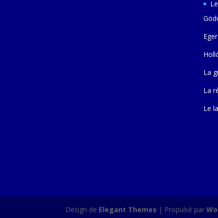
Le
Gödö
Eger
Holl
La g
La r
Le l
Design de
Elegant Themes
| Propulsé par
Wo