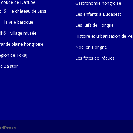
 coude de Danube
Gastronomie hongroise
llő – le château de Sissi
Les enfants à Budapest
 – la ville baroque
Les juifs de Hongrie
ókő – village musée
Histoire et urbanisation de Pe
rande plaine hongroise
Noël en Hongrie
égion de Tokaj
Les fêtes de Pâques
ac Balaton
rdPress