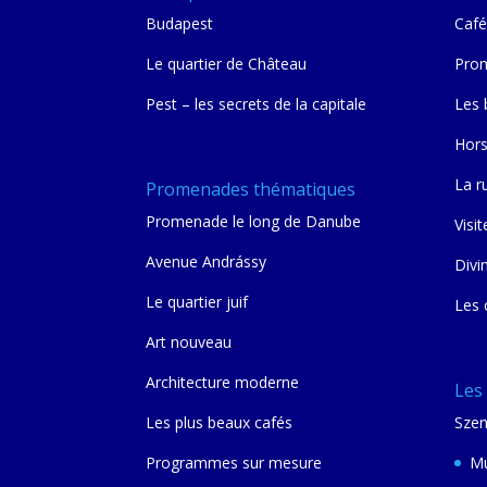
Budapest
Café
Le quartier de Château
Prom
Pest – les secrets de la capitale
Les 
Hors
La r
Promenades thématiques
Promenade le long de Danube
Visit
Avenue Andrássy
Divi
Le quartier juif
Les 
Art nouveau
Architecture moderne
Les
Les plus beaux cafés
Szen
Programmes sur mesure
Mu