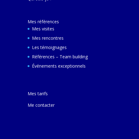
décembre 2024 e
ferai une autre v
avec elle pour m
Mes références
comprendre son
et d'autres villes
Mes visites
Mes rencontres
Les témoignages
Références – Team building
Événements exceptionnels
Mes tarifs
Me contacter