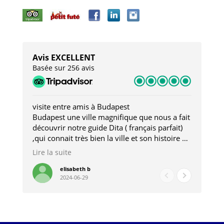
Avis EXCELLENT
Basée sur 256 avis
visite entre amis à Budapest
Tro
Budapest une ville magnifique que nous a fait
Mer
découvrir notre guide Dita ( français parfait)
dan
,qui connait très bien la ville et son histoire et
sou
qui nous a permis d'accéder à des lieux
his
Lire la suite
Lire
insolites . Elle nous a aussi très bien conseillé
mag
pour les restaurants . A la fin de notre séjour
pou
elisabeth b
2024-06-29
nous étions plus avec une amie qu' une guide
à l
202
mie