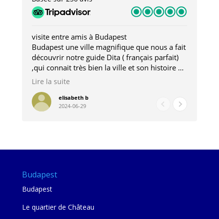
visite entre amis à Budapest
Tro
Budapest une ville magnifique que nous a fait
Mer
découvrir notre guide Dita ( français parfait)
dan
,qui connait très bien la ville et son histoire et
sou
qui nous a permis d'accéder à des lieux
his
Lire la suite
Lire
insolites . Elle nous a aussi très bien conseillé
mag
pour les restaurants . A la fin de notre séjour
pou
elisabeth b
2024-06-29
nous étions plus avec une amie qu' une guide
à l
202
mie
Budapest
Budapest
Le quartier de Château