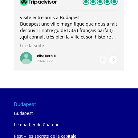
visite entre amis à Budapest
Tro
Budapest une ville magnifique que nous a fait
Mer
découvrir notre guide Dita ( français parfait)
dan
,qui connait très bien la ville et son histoire et
sou
qui nous a permis d'accéder à des lieux
his
Lire la suite
Lire
insolites . Elle nous a aussi très bien conseillé
mag
pour les restaurants . A la fin de notre séjour
pou
elisabeth b
2024-06-29
nous étions plus avec une amie qu' une guide
à l
202
mie
Budapest
Budapest
Le quartier de Château
Pest – les secrets de la capitale