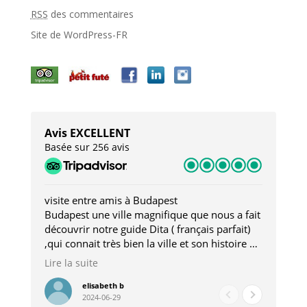
RSS
des commentaires
Site de WordPress-FR
Avis EXCELLENT
Basée sur 256 avis
visite entre amis à Budapest
Tro
Budapest une ville magnifique que nous a fait
Mer
découvrir notre guide Dita ( français parfait)
dan
,qui connait très bien la ville et son histoire et
sou
qui nous a permis d'accéder à des lieux
his
Lire la suite
Lire
insolites . Elle nous a aussi très bien conseillé
mag
pour les restaurants . A la fin de notre séjour
pou
elisabeth b
2024-06-29
nous étions plus avec une amie qu' une guide
à l