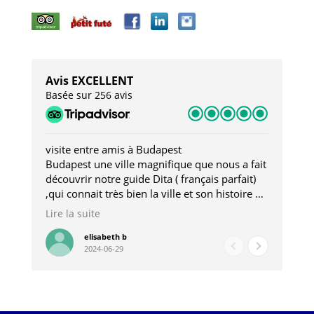
Avis EXCELLENT
Basée sur 256 avis
visite entre amis à Budapest
Tro
Budapest une ville magnifique que nous a fait
Mer
découvrir notre guide Dita ( français parfait)
dan
,qui connait très bien la ville et son histoire et
sou
qui nous a permis d'accéder à des lieux
his
Lire la suite
Lire
insolites . Elle nous a aussi très bien conseillé
mag
pour les restaurants . A la fin de notre séjour
pou
elisabeth b
2024-06-29
nous étions plus avec une amie qu' une guide
à l
202
mie