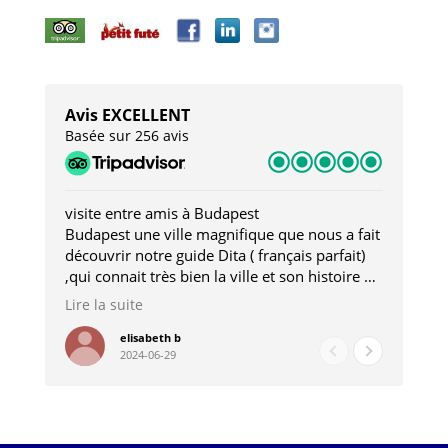
Avis EXCELLENT
Basée sur 256 avis
visite entre amis à Budapest
Tro
Budapest une ville magnifique que nous a fait
Mer
découvrir notre guide Dita ( français parfait)
dan
,qui connait très bien la ville et son histoire et
sou
qui nous a permis d'accéder à des lieux
his
Lire la suite
Lire
insolites . Elle nous a aussi très bien conseillé
mag
pour les restaurants . A la fin de notre séjour
pou
elisabeth b
2024-06-29
nous étions plus avec une amie qu' une guide
à l
202
mie