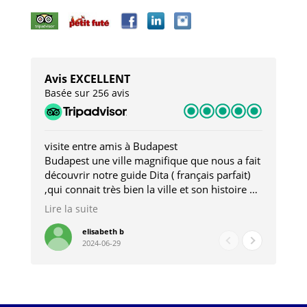
Avis EXCELLENT
Basée sur 256 avis
visite entre amis à Budapest
Tro
Budapest une ville magnifique que nous a fait
Mer
découvrir notre guide Dita ( français parfait)
dan
,qui connait très bien la ville et son histoire et
sou
qui nous a permis d'accéder à des lieux
his
Lire la suite
Lire
insolites . Elle nous a aussi très bien conseillé
mag
pour les restaurants . A la fin de notre séjour
pou
elisabeth b
2024-06-29
nous étions plus avec une amie qu' une guide
à l
202
mie