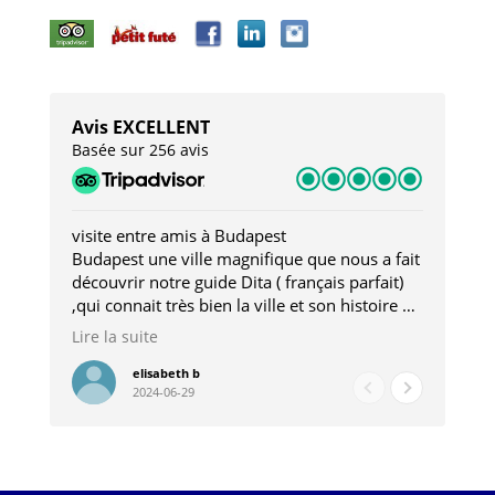
Avis EXCELLENT
Basée sur 256 avis
visite entre amis à Budapest
Tro
Budapest une ville magnifique que nous a fait
Mer
découvrir notre guide Dita ( français parfait)
dan
,qui connait très bien la ville et son histoire et
sou
qui nous a permis d'accéder à des lieux
his
Lire la suite
Lire
insolites . Elle nous a aussi très bien conseillé
mag
pour les restaurants . A la fin de notre séjour
pou
elisabeth b
2024-06-29
nous étions plus avec une amie qu' une guide
à l
202
mie