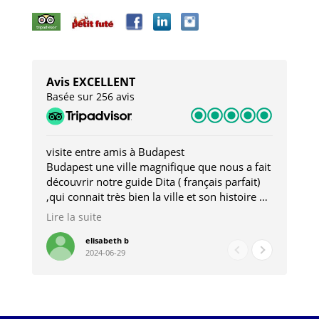
Avis EXCELLENT
Basée sur 256 avis
visite entre amis à Budapest
Tro
Budapest une ville magnifique que nous a fait
Mer
découvrir notre guide Dita ( français parfait)
dan
,qui connait très bien la ville et son histoire et
sou
qui nous a permis d'accéder à des lieux
his
Lire la suite
Lire
insolites . Elle nous a aussi très bien conseillé
mag
pour les restaurants . A la fin de notre séjour
pou
elisabeth b
2024-06-29
nous étions plus avec une amie qu' une guide
à l
202
mie