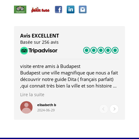
Avis EXCELLENT
Basée sur 256 avis
visite entre amis à Budapest
Tro
Budapest une ville magnifique que nous a fait
Mer
découvrir notre guide Dita ( français parfait)
dan
,qui connait très bien la ville et son histoire et
sou
qui nous a permis d'accéder à des lieux
his
Lire la suite
Lire
insolites . Elle nous a aussi très bien conseillé
mag
pour les restaurants . A la fin de notre séjour
pou
elisabeth b
2024-06-29
nous étions plus avec une amie qu' une guide
à l
202
mie