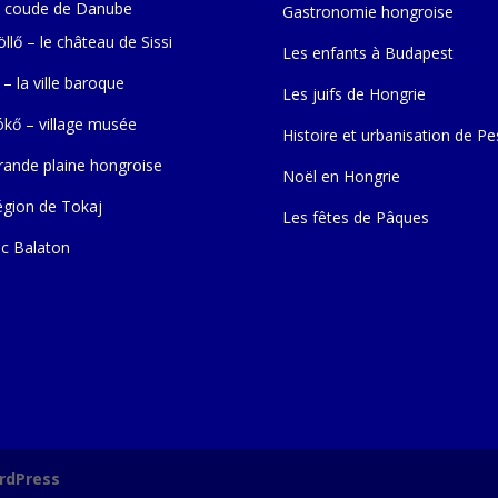
 coude de Danube
Gastronomie hongroise
llő – le château de Sissi
Les enfants à Budapest
 – la ville baroque
Les juifs de Hongrie
ókő – village musée
Histoire et urbanisation de Pe
rande plaine hongroise
Noël en Hongrie
égion de Tokaj
Les fêtes de Pâques
ac Balaton
rdPress