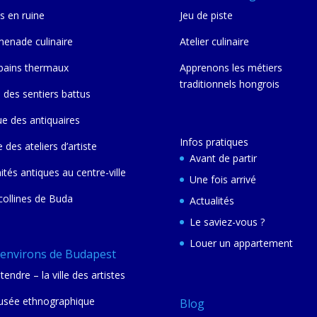
s en ruine
Jeu de piste
enade culinaire
Atelier culinaire
bains thermaux
Apprenons les métiers
traditionnels hongrois
 des sentiers battus
ue des antiquaires
Infos pratiques
e des ateliers d’artiste
Avant de partir
nités antiques au centre-ville
Une fois arrivé
collines de Buda
Actualités
Le saviez-vous ?
Louer un appartement
 environs de Budapest
tendre – la ville des artistes
sée ethnographique
Blog