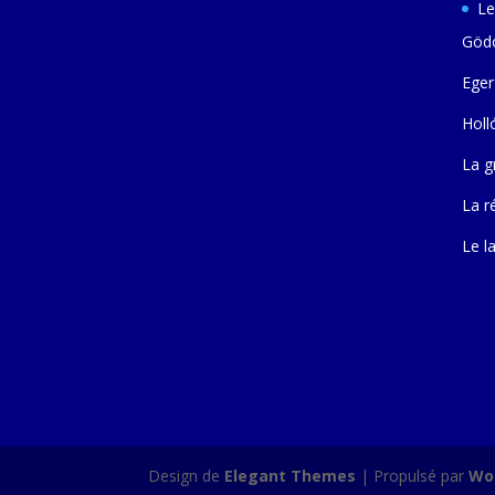
Le
Gödö
Eger
Holl
La g
La r
Le l
Design de
Elegant Themes
| Propulsé par
Wo