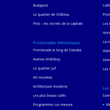
Budapest
Café
Le quartier de Château
Prom
Pest – les secrets de la capitale
Les 
Hors
La r
Promenades thématiques
Promenade le long de Danube
Visit
Avenue Andrássy
Divi
Le quartier juif
Les 
Art nouveau
Architecture moderne
Les
Les plus beaux cafés
Szen
Programmes sur mesure
Mu