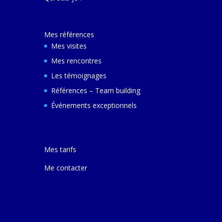
décembre 2024 e
ferai une autre v
avec elle pour m
Mes références
comprendre son
et d'autres villes
Mes visites
Mes rencontres
Les témoignages
Références – Team building
Événements exceptionnels
Mes tarifs
Me contacter