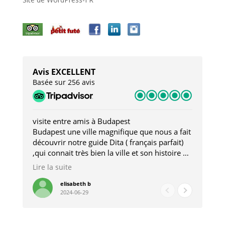
Avis EXCELLENT
Basée sur 256 avis
visite entre amis à Budapest
Tro
Budapest une ville magnifique que nous a fait
Mer
découvrir notre guide Dita ( français parfait)
dan
,qui connait très bien la ville et son histoire et
sou
qui nous a permis d'accéder à des lieux
his
Lire la suite
Lire
insolites . Elle nous a aussi très bien conseillé
mag
pour les restaurants . A la fin de notre séjour
pou
elisabeth b
2024-06-29
nous étions plus avec une amie qu' une guide
à l
202
mie