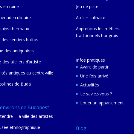
s en ruine
Jeu de piste
enade culinaire
Atelier culinaire
bains thermaux
Apprenons les métiers
traditionnels hongrois
 des sentiers battus
ue des antiquaires
Infos pratiques
e des ateliers d’artiste
Avant de partir
nités antiques au centre-ville
Une fois arrivé
collines de Buda
Actualités
Le saviez-vous ?
Louer un appartement
 environs de Budapest
tendre – la ville des artistes
sée ethnographique
Blog