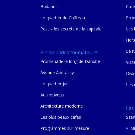
Budapest
Café
Le quartier de Château
Prom
Pest – les secrets de la capitale
Les 
Hors
La r
Promenades thématiques
Promenade le long de Danube
Visit
Avenue Andrássy
Divi
Le quartier juif
Les 
Art nouveau
Architecture moderne
Les
Les plus beaux cafés
Szen
Programmes sur mesure
Mu