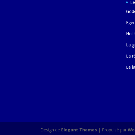
Le
Gödö
Eger
Holl
La g
La r
Le l
Design de
Elegant Themes
| Propulsé par
Wo