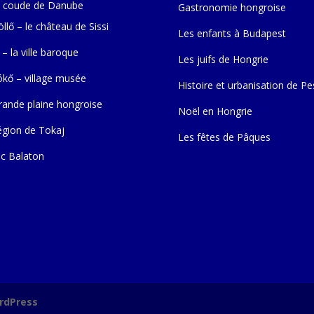
 coude de Danube
Gastronomie hongroise
llő – le château de Sissi
Les enfants à Budapest
 – la ville baroque
Les juifs de Hongrie
ókő – village musée
Histoire et urbanisation de Pe
rande plaine hongroise
Noël en Hongrie
égion de Tokaj
Les fêtes de Pâques
ac Balaton
rdPress