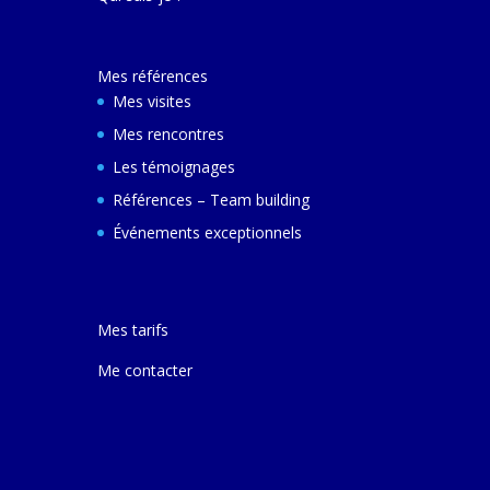
décembre 2024 e
ferai une autre v
avec elle pour m
Mes références
comprendre son
et d'autres villes
Mes visites
Mes rencontres
Les témoignages
Références – Team building
Événements exceptionnels
Mes tarifs
Me contacter