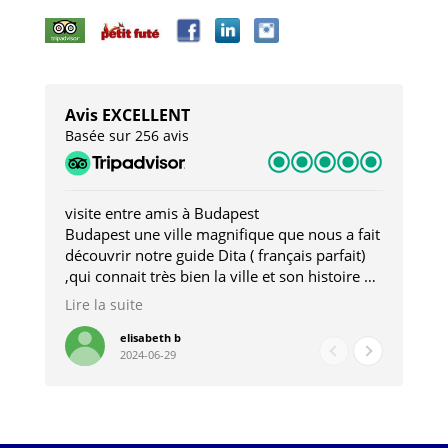
Avis EXCELLENT
Basée sur 256 avis
visite entre amis à Budapest
Tro
Budapest une ville magnifique que nous a fait
Mer
découvrir notre guide Dita ( français parfait)
dan
,qui connait très bien la ville et son histoire et
sou
qui nous a permis d'accéder à des lieux
his
Lire la suite
Lire
insolites . Elle nous a aussi très bien conseillé
mag
pour les restaurants . A la fin de notre séjour
pou
elisabeth b
2024-06-29
nous étions plus avec une amie qu' une guide
à l
202
mie