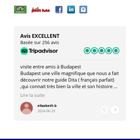
Avis EXCELLENT
Basée sur 256 avis
visite entre amis à Budapest
Tro
Budapest une ville magnifique que nous a fait
Mer
découvrir notre guide Dita ( français parfait)
dan
,qui connait très bien la ville et son histoire et
sou
qui nous a permis d'accéder à des lieux
his
Lire la suite
Lire
insolites . Elle nous a aussi très bien conseillé
mag
pour les restaurants . A la fin de notre séjour
pou
elisabeth b
2024-06-29
nous étions plus avec une amie qu' une guide
à l
202
mie