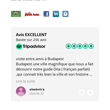
Avis EXCELLENT
Basée sur 256 avis
visite entre amis à Budapest
Tro
Budapest une ville magnifique que nous a fait
Mer
découvrir notre guide Dita ( français parfait)
dan
,qui connait très bien la ville et son histoire et
sou
qui nous a permis d'accéder à des lieux
his
Lire la suite
Lire
insolites . Elle nous a aussi très bien conseillé
mag
pour les restaurants . A la fin de notre séjour
pou
elisabeth b
2024-06-29
nous étions plus avec une amie qu' une guide
à l
202
mie