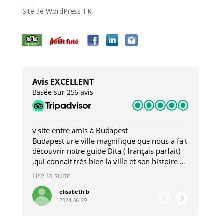
Site de WordPress-FR
Avis EXCELLENT
Basée sur 256 avis
visite entre amis à Budapest
Tro
Budapest une ville magnifique que nous a fait
Mer
découvrir notre guide Dita ( français parfait)
dan
,qui connait très bien la ville et son histoire et
sou
qui nous a permis d'accéder à des lieux
his
Lire la suite
Lire
insolites . Elle nous a aussi très bien conseillé
mag
pour les restaurants . A la fin de notre séjour
pou
elisabeth b
2024-06-29
nous étions plus avec une amie qu' une guide
à l
202