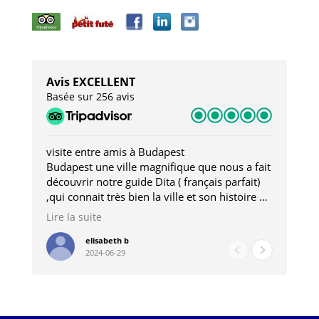
Avis EXCELLENT
Basée sur 256 avis
visite entre amis à Budapest
Tro
Budapest une ville magnifique que nous a fait
Mer
découvrir notre guide Dita ( français parfait)
dan
,qui connait très bien la ville et son histoire et
sou
qui nous a permis d'accéder à des lieux
his
Lire la suite
Lire
insolites . Elle nous a aussi très bien conseillé
mag
pour les restaurants . A la fin de notre séjour
pou
elisabeth b
2024-06-29
nous étions plus avec une amie qu' une guide
à l
202
mie