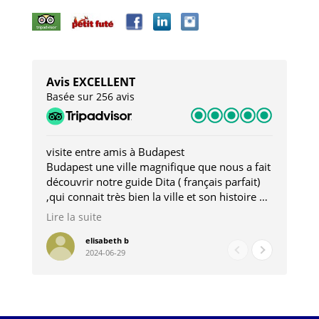
Avis EXCELLENT
Basée sur 256 avis
visite entre amis à Budapest
Tro
Budapest une ville magnifique que nous a fait
Mer
découvrir notre guide Dita ( français parfait)
dan
,qui connait très bien la ville et son histoire et
sou
qui nous a permis d'accéder à des lieux
his
Lire la suite
Lire
insolites . Elle nous a aussi très bien conseillé
mag
pour les restaurants . A la fin de notre séjour
pou
elisabeth b
2024-06-29
nous étions plus avec une amie qu' une guide
à l
202
mie