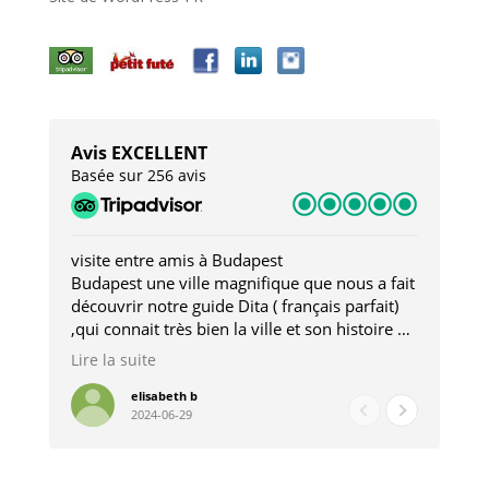
Avis EXCELLENT
Basée sur 256 avis
visite entre amis à Budapest
Tro
Budapest une ville magnifique que nous a fait
Mer
découvrir notre guide Dita ( français parfait)
dan
,qui connait très bien la ville et son histoire et
sou
qui nous a permis d'accéder à des lieux
his
Lire la suite
Lire
insolites . Elle nous a aussi très bien conseillé
mag
pour les restaurants . A la fin de notre séjour
pou
elisabeth b
2024-06-29
nous étions plus avec une amie qu' une guide
à l
202
mie