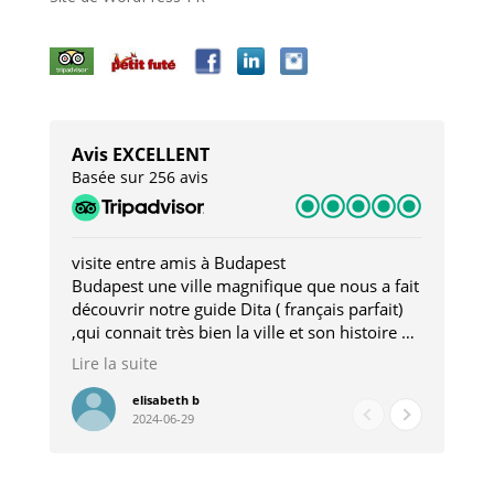
Avis EXCELLENT
Basée sur 256 avis
visite entre amis à Budapest
Tro
Budapest une ville magnifique que nous a fait
Mer
découvrir notre guide Dita ( français parfait)
dan
,qui connait très bien la ville et son histoire et
sou
qui nous a permis d'accéder à des lieux
his
Lire la suite
Lire
insolites . Elle nous a aussi très bien conseillé
mag
pour les restaurants . A la fin de notre séjour
pou
elisabeth b
2024-06-29
nous étions plus avec une amie qu' une guide
à l
202
mie