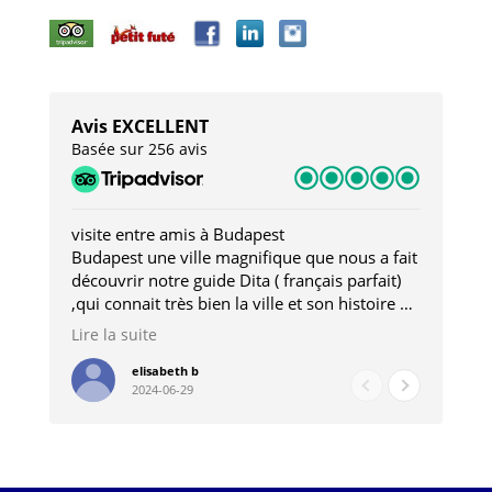
Avis EXCELLENT
Basée sur 256 avis
visite entre amis à Budapest
Tro
Budapest une ville magnifique que nous a fait
Mer
découvrir notre guide Dita ( français parfait)
dan
,qui connait très bien la ville et son histoire et
sou
qui nous a permis d'accéder à des lieux
his
Lire la suite
Lire
insolites . Elle nous a aussi très bien conseillé
mag
pour les restaurants . A la fin de notre séjour
pou
elisabeth b
2024-06-29
nous étions plus avec une amie qu' une guide
à l
202
mie