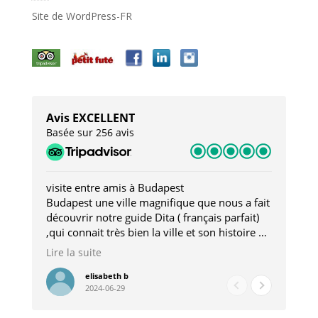
Site de WordPress-FR
Avis EXCELLENT
Basée sur 256 avis
visite entre amis à Budapest
Tro
Budapest une ville magnifique que nous a fait
Mer
découvrir notre guide Dita ( français parfait)
dan
,qui connait très bien la ville et son histoire et
sou
qui nous a permis d'accéder à des lieux
his
Lire la suite
Lire
insolites . Elle nous a aussi très bien conseillé
mag
pour les restaurants . A la fin de notre séjour
pou
elisabeth b
2024-06-29
nous étions plus avec une amie qu' une guide
à l
202