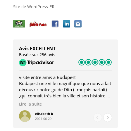
Site de WordPress-FR
Avis EXCELLENT
Basée sur 256 avis
visite entre amis à Budapest
Tro
Budapest une ville magnifique que nous a fait
Mer
découvrir notre guide Dita ( français parfait)
dan
,qui connait très bien la ville et son histoire et
sou
qui nous a permis d'accéder à des lieux
his
Lire la suite
Lire
insolites . Elle nous a aussi très bien conseillé
mag
pour les restaurants . A la fin de notre séjour
pou
elisabeth b
2024-06-29
nous étions plus avec une amie qu' une guide
à l
202