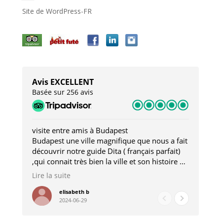
Site de WordPress-FR
Avis EXCELLENT
Basée sur 256 avis
visite entre amis à Budapest
Tro
Budapest une ville magnifique que nous a fait
Mer
découvrir notre guide Dita ( français parfait)
dan
,qui connait très bien la ville et son histoire et
sou
qui nous a permis d'accéder à des lieux
his
Lire la suite
Lire
insolites . Elle nous a aussi très bien conseillé
mag
pour les restaurants . A la fin de notre séjour
pou
elisabeth b
2024-06-29
nous étions plus avec une amie qu' une guide
à l
202