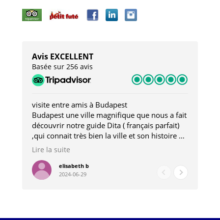
Avis EXCELLENT
Basée sur 256 avis
visite entre amis à Budapest
Tro
Budapest une ville magnifique que nous a fait
Mer
découvrir notre guide Dita ( français parfait)
dan
,qui connait très bien la ville et son histoire et
sou
qui nous a permis d'accéder à des lieux
his
Lire la suite
Lire
insolites . Elle nous a aussi très bien conseillé
mag
pour les restaurants . A la fin de notre séjour
pou
elisabeth b
2024-06-29
nous étions plus avec une amie qu' une guide
à l
202
mie