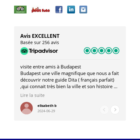
Avis EXCELLENT
Basée sur 256 avis
visite entre amis à Budapest
Tro
Budapest une ville magnifique que nous a fait
Mer
découvrir notre guide Dita ( français parfait)
dan
,qui connait très bien la ville et son histoire et
sou
qui nous a permis d'accéder à des lieux
his
Lire la suite
Lire
insolites . Elle nous a aussi très bien conseillé
mag
pour les restaurants . A la fin de notre séjour
pou
elisabeth b
2024-06-29
nous étions plus avec une amie qu' une guide
à l
202
mie