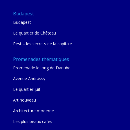
donné beaucoup d'informations concernant
nos visites des prochains jours. Guide
Budapest
recommandée par tout le groupe! nous
Budapest
aurions du prévoir une deuxième visite, ce
sera pour une prochaine fois !
Le quartier de Château
Pest – les secrets de la capitale
Promenades thématiques
Promenade le long de Danube
Avenue Andrássy
Le quartier juif
Art nouveau
Architecture moderne
Les plus beaux cafés