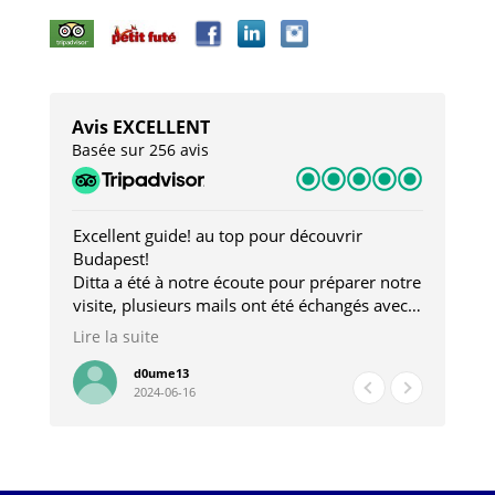
Avis EXCELLENT
Basée sur 256 avis
Excellent guide! au top pour découvrir
Ino
le!
Budapest!
Mag
e la
Ditta a été à notre écoute pour préparer notre
plu
e, à
visite, plusieurs mails ont été échangés avec à
gra
 à
chaque fois une réponse rapide et précise .
l’h
Lire la suite
Lir
Nous étions un groupe de 9 amis à effectuer
sera
une visite d'une journée . Ditta nous a fait
d0ume13
2024-06-16
découvrir Budapest d'une manière très
agréable avec beaucoup d'anecdotes , malgré
le monde et le tournage d'un film nous avons
passé une excellente journée ! le restaurant
du déjeuner était très bon . Elle nous a aussi