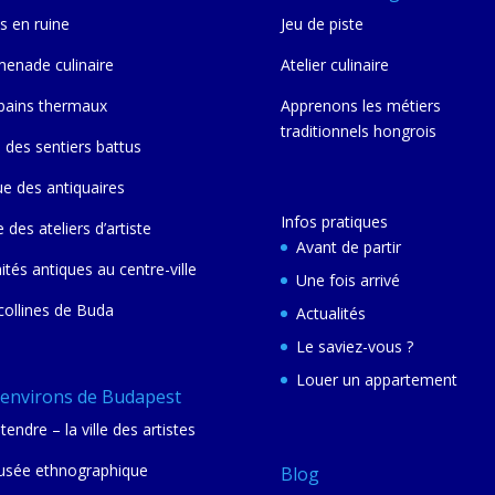
s en ruine
Jeu de piste
enade culinaire
Atelier culinaire
bains thermaux
Apprenons les métiers
traditionnels hongrois
 des sentiers battus
ue des antiquaires
Infos pratiques
e des ateliers d’artiste
Avant de partir
nités antiques au centre-ville
Une fois arrivé
collines de Buda
Actualités
Le saviez-vous ?
Louer un appartement
 environs de Budapest
tendre – la ville des artistes
sée ethnographique
Blog