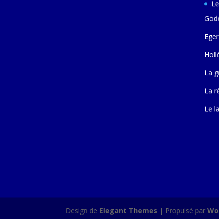
Le
Gödö
Eger
Holl
La g
La r
Le l
Design de
Elegant Themes
| Propulsé par
Wo