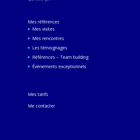
décembre 2024 e
ferai une autre v
avec elle pour m
Mes références
comprendre son
et d'autres villes
Mes visites
Mes rencontres
Les témoignages
Références – Team building
Événements exceptionnels
Mes tarifs
Me contacter