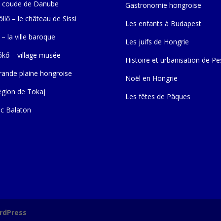
 coude de Danube
Gastronomie hongroise
llő – le château de Sissi
Les enfants à Budapest
 – la ville baroque
Les juifs de Hongrie
ókő – village musée
Histoire et urbanisation de Pe
rande plaine hongroise
Noël en Hongrie
égion de Tokaj
Les fêtes de Pâques
ac Balaton
rdPress