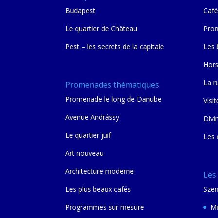
Budapest
Café
Le quartier de Château
Prom
Pest – les secrets de la capitale
Les 
Hors
La r
Promenades thématiques
Promenade le long de Danube
Visit
Avenue Andrássy
Divi
Le quartier juif
Les 
Art nouveau
Architecture moderne
Les
Les plus beaux cafés
Szen
Programmes sur mesure
Mu