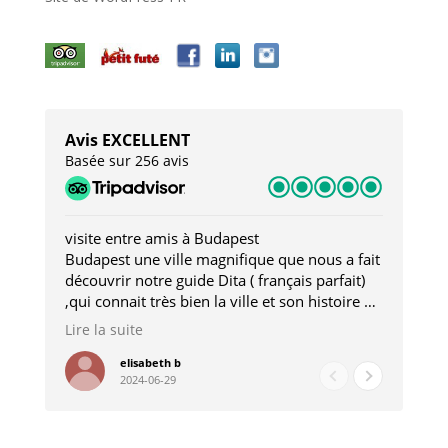
Avis EXCELLENT
Basée sur 256 avis
visite entre amis à Budapest
Tro
Budapest une ville magnifique que nous a fait
Mer
découvrir notre guide Dita ( français parfait)
dan
,qui connait très bien la ville et son histoire et
sou
qui nous a permis d'accéder à des lieux
his
Lire la suite
Lire
insolites . Elle nous a aussi très bien conseillé
mag
pour les restaurants . A la fin de notre séjour
pou
elisabeth b
2024-06-29
nous étions plus avec une amie qu' une guide
à l
202
mie