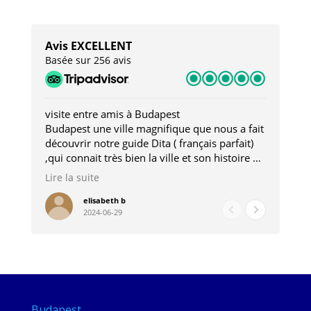
Avis EXCELLENT
Basée sur 256 avis
visite entre amis à Budapest
Tro
Budapest une ville magnifique que nous a fait
Mer
découvrir notre guide Dita ( français parfait)
dan
,qui connait très bien la ville et son histoire et
sou
qui nous a permis d'accéder à des lieux
his
Lire la suite
Lire
insolites . Elle nous a aussi très bien conseillé
mag
pour les restaurants . A la fin de notre séjour
pou
elisabeth b
2024-06-29
nous étions plus avec une amie qu' une guide
à l
202
mie
Budapest