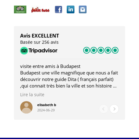
Avis EXCELLENT
Basée sur 256 avis
visite entre amis à Budapest
Tro
Budapest une ville magnifique que nous a fait
Mer
découvrir notre guide Dita ( français parfait)
dan
,qui connait très bien la ville et son histoire et
sou
qui nous a permis d'accéder à des lieux
his
Lire la suite
Lire
insolites . Elle nous a aussi très bien conseillé
mag
pour les restaurants . A la fin de notre séjour
pou
elisabeth b
2024-06-29
nous étions plus avec une amie qu' une guide
à l
202
mie