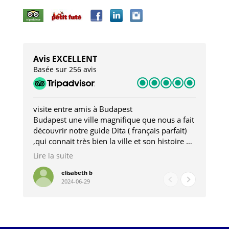
Avis EXCELLENT
Basée sur 256 avis
visite entre amis à Budapest
Tro
Budapest une ville magnifique que nous a fait
Mer
découvrir notre guide Dita ( français parfait)
dan
,qui connait très bien la ville et son histoire et
sou
qui nous a permis d'accéder à des lieux
his
Lire la suite
Lire
insolites . Elle nous a aussi très bien conseillé
mag
pour les restaurants . A la fin de notre séjour
pou
elisabeth b
2024-06-29
nous étions plus avec une amie qu' une guide
à l
202
mie