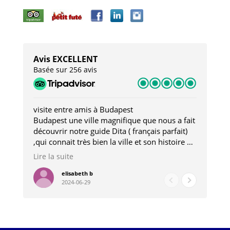
Avis EXCELLENT
Basée sur 256 avis
visite entre amis à Budapest
Tro
Budapest une ville magnifique que nous a fait
Mer
découvrir notre guide Dita ( français parfait)
dan
,qui connait très bien la ville et son histoire et
sou
qui nous a permis d'accéder à des lieux
his
Lire la suite
Lire
insolites . Elle nous a aussi très bien conseillé
mag
pour les restaurants . A la fin de notre séjour
pou
elisabeth b
2024-06-29
nous étions plus avec une amie qu' une guide
à l
202
mie