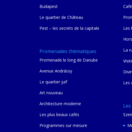
Budapest
Café
Le quartier de Château
Prom
Pest – les secrets de la capitale
Les 
Hors
La r
Promenades thématiques
Promenade le long de Danube
Visit
Avenue Andrássy
Divi
Le quartier juif
Les 
Art nouveau
Architecture moderne
Les
Les plus beaux cafés
Szen
Programmes sur mesure
Mu