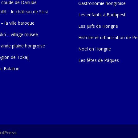
 coude de Danube
Gastronomie hongroise
llő – le château de Sissi
Les enfants à Budapest
 – la ville baroque
Les juifs de Hongrie
ókő – village musée
Histoire et urbanisation de Pe
rande plaine hongroise
Noël en Hongrie
égion de Tokaj
Les fêtes de Pâques
ac Balaton
rdPress