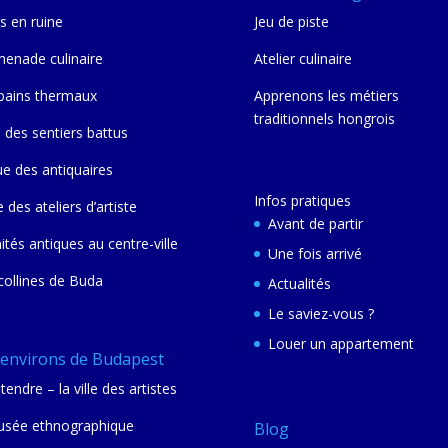
s en ruine
Jeu de piste
enade culinaire
Atelier culinaire
bains thermaux
Apprenons les métiers
traditionnels hongrois
 des sentiers battus
ue des antiquaires
Infos pratiques
e des ateliers d’artiste
Avant de partir
nités antiques au centre-ville
Une fois arrivé
collines de Buda
Actualités
Le saviez-vous ?
Louer un appartement
 environs de Budapest
tendre – la ville des artistes
sée ethnographique
Blog