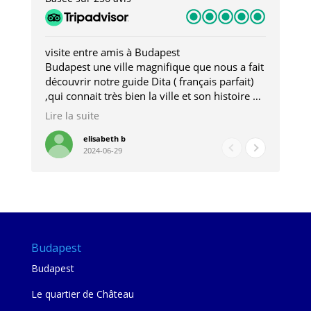
visite entre amis à Budapest
Tro
Budapest une ville magnifique que nous a fait
Mer
découvrir notre guide Dita ( français parfait)
dan
,qui connait très bien la ville et son histoire et
sou
qui nous a permis d'accéder à des lieux
his
Lire la suite
Lire
insolites . Elle nous a aussi très bien conseillé
mag
pour les restaurants . A la fin de notre séjour
pou
elisabeth b
2024-06-29
nous étions plus avec une amie qu' une guide
à l
202
mie
Budapest
Budapest
Le quartier de Château