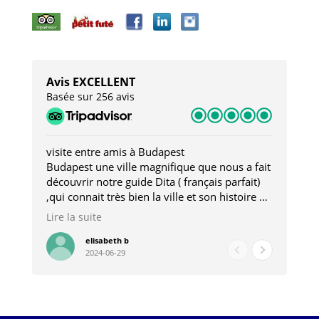
Avis EXCELLENT
Basée sur 256 avis
visite entre amis à Budapest
Tro
Budapest une ville magnifique que nous a fait
Mer
découvrir notre guide Dita ( français parfait)
dan
,qui connait très bien la ville et son histoire et
sou
qui nous a permis d'accéder à des lieux
his
Lire la suite
Lire
insolites . Elle nous a aussi très bien conseillé
mag
pour les restaurants . A la fin de notre séjour
pou
elisabeth b
2024-06-29
nous étions plus avec une amie qu' une guide
à l
202
mie