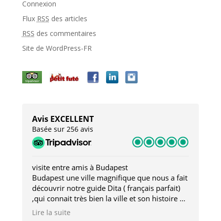
Connexion
Flux
RSS
des articles
RSS
des commentaires
Site de WordPress-FR
Avis EXCELLENT
Basée sur 256 avis
visite entre amis à Budapest
Tro
Budapest une ville magnifique que nous a fait
Mer
découvrir notre guide Dita ( français parfait)
dan
,qui connait très bien la ville et son histoire et
sou
qui nous a permis d'accéder à des lieux
his
Lire la suite
Lire
insolites . Elle nous a aussi très bien conseillé
mag