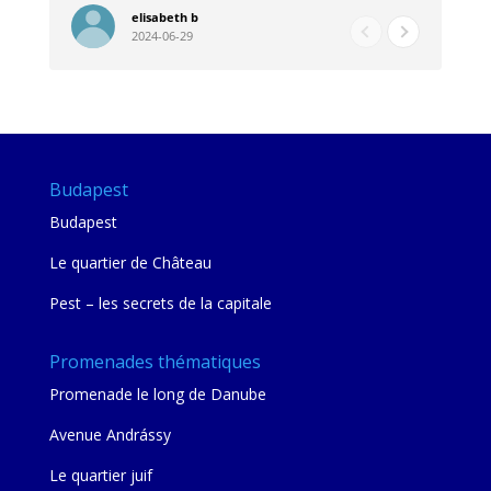
pour les restaurants . A la fin de notre séjour
pou
elisabeth b
2024-06-29
nous étions plus avec une amie qu' une guide
à l
202
mie
Budapest
Budapest
Le quartier de Château
Pest – les secrets de la capitale
Promenades thématiques
Promenade le long de Danube
Avenue Andrássy
Le quartier juif