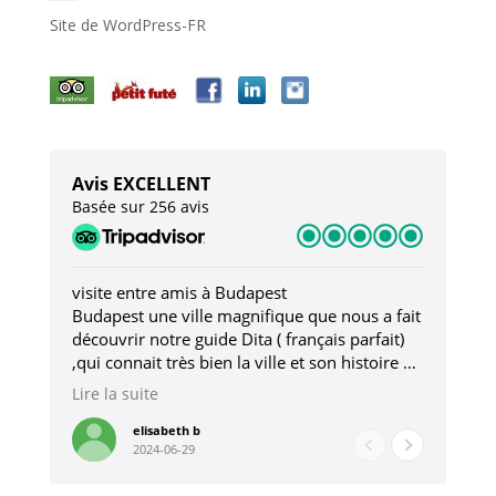
Site de WordPress-FR
Avis EXCELLENT
Basée sur 256 avis
visite entre amis à Budapest
Tro
Budapest une ville magnifique que nous a fait
Mer
découvrir notre guide Dita ( français parfait)
dan
,qui connait très bien la ville et son histoire et
sou
qui nous a permis d'accéder à des lieux
his
Lire la suite
Lire
insolites . Elle nous a aussi très bien conseillé
mag
pour les restaurants . A la fin de notre séjour
pou
elisabeth b
2024-06-29
nous étions plus avec une amie qu' une guide
à l
202