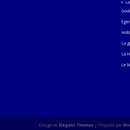
Le
Gödö
Eger
Holl
La g
La r
Le l
Design de
Elegant Themes
| Propulsé par
Wo