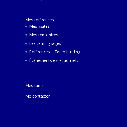
décembre 2024 e
ferai une autre v
avec elle pour m
Mes références
comprendre son
et d'autres villes
Mes visites
Mes rencontres
Les témoignages
Références – Team building
Événements exceptionnels
Mes tarifs
Me contacter