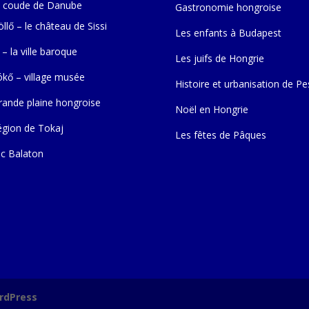
 coude de Danube
Gastronomie hongroise
llő – le château de Sissi
Les enfants à Budapest
 – la ville baroque
Les juifs de Hongrie
ókő – village musée
Histoire et urbanisation de Pe
rande plaine hongroise
Noël en Hongrie
égion de Tokaj
Les fêtes de Pâques
ac Balaton
rdPress