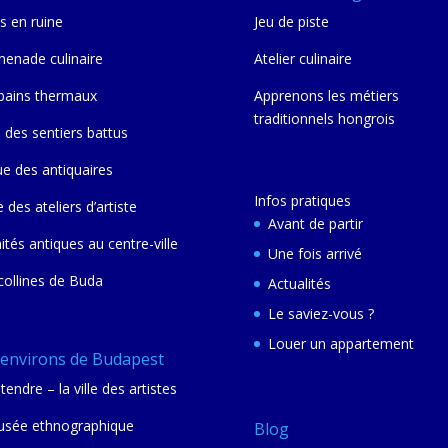
s en ruine
Jeu de piste
enade culinaire
Atelier culinaire
bains thermaux
Apprenons les métiers
traditionnels hongrois
 des sentiers battus
ue des antiquaires
Infos pratiques
e des ateliers d’artiste
Avant de partir
nités antiques au centre-ville
Une fois arrivé
collines de Buda
Actualités
Le saviez-vous ?
Louer un appartement
 environs de Budapest
tendre – la ville des artistes
sée ethnographique
Blog