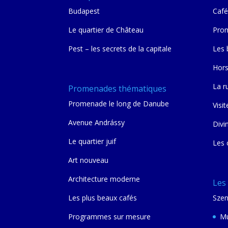
Budapest
Café
Le quartier de Château
Prom
Pest – les secrets de la capitale
Les 
Hors
La r
Promenades thématiques
Promenade le long de Danube
Visit
Avenue Andrássy
Divi
Le quartier juif
Les 
Art nouveau
Architecture moderne
Les
Les plus beaux cafés
Szen
Programmes sur mesure
Mu