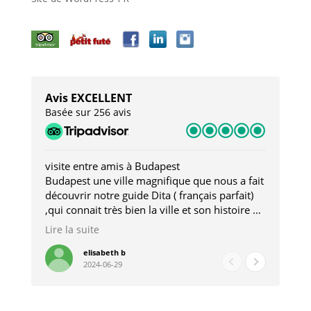
Avis EXCELLENT
Basée sur 256 avis
visite entre amis à Budapest
Tro
Budapest une ville magnifique que nous a fait
Mer
découvrir notre guide Dita ( français parfait)
dan
,qui connait très bien la ville et son histoire et
sou
qui nous a permis d'accéder à des lieux
his
Lire la suite
Lire
insolites . Elle nous a aussi très bien conseillé
mag
pour les restaurants . A la fin de notre séjour
pou
elisabeth b
2024-06-29
nous étions plus avec une amie qu' une guide
à l
202
mie