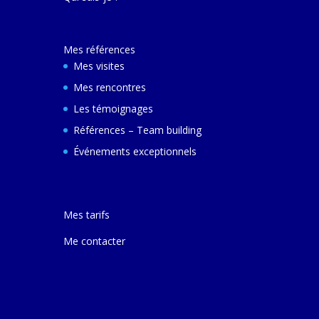
décembre 2024 e
ferai une autre v
avec elle pour m
Mes références
comprendre son
et d'autres villes
Mes visites
Mes rencontres
Les témoignages
Références – Team building
Événements exceptionnels
Mes tarifs
Me contacter