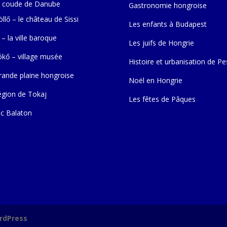
 coude de Danube
Gastronomie hongroise
llő – le château de Sissi
Les enfants à Budapest
 – la ville baroque
Les juifs de Hongrie
ókő – village musée
Histoire et urbanisation de Pe
rande plaine hongroise
Noël en Hongrie
égion de Tokaj
Les fêtes de Pâques
ac Balaton
rdPress