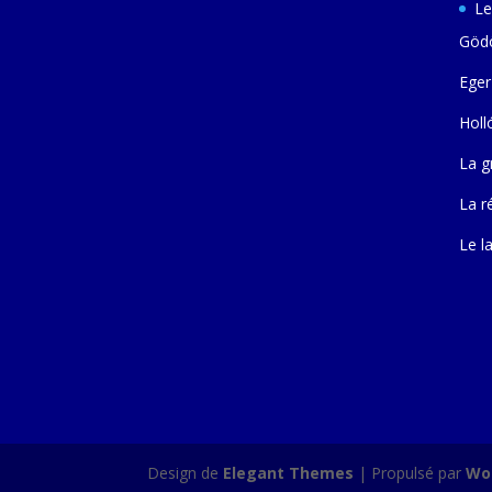
Le
Gödö
Eger
Holl
La g
La r
Le l
Design de
Elegant Themes
| Propulsé par
Wo