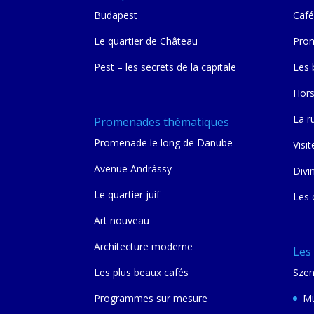
Budapest
Café
Le quartier de Château
Prom
Pest – les secrets de la capitale
Les 
Hors
La r
Promenades thématiques
Promenade le long de Danube
Visit
Avenue Andrássy
Divi
Le quartier juif
Les 
Art nouveau
Architecture moderne
Les
Les plus beaux cafés
Szen
Programmes sur mesure
Mu