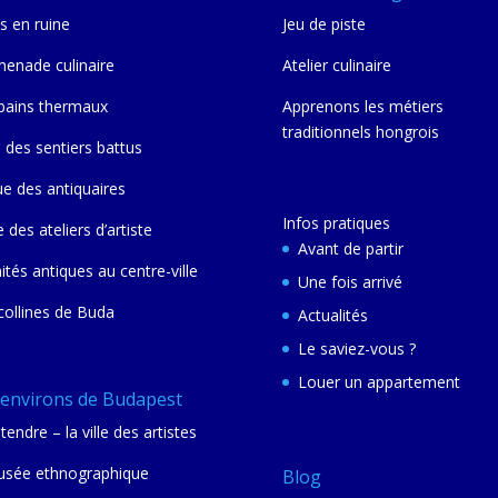
s en ruine
Jeu de piste
enade culinaire
Atelier culinaire
bains thermaux
Apprenons les métiers
traditionnels hongrois
 des sentiers battus
ue des antiquaires
Infos pratiques
e des ateliers d’artiste
Avant de partir
nités antiques au centre-ville
Une fois arrivé
collines de Buda
Actualités
Le saviez-vous ?
Louer un appartement
 environs de Budapest
tendre – la ville des artistes
sée ethnographique
Blog